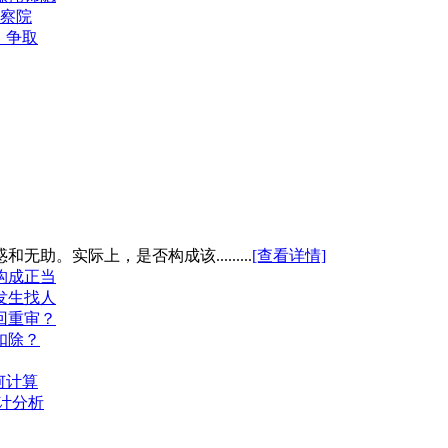
检察院
，争取
。实际上，是否构成该.........
[查看详情]
构成正当
发生找人
回重审？
扣除？
何计算
计分析