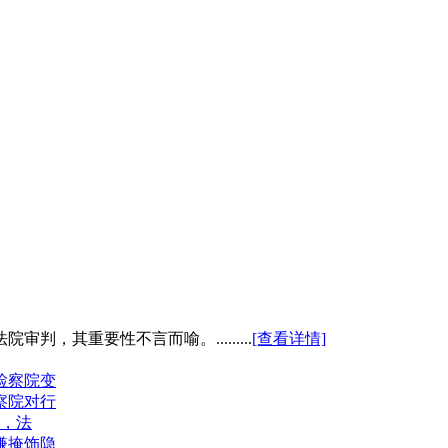
，其重要性不言而喻。.........
[查看详情]
检察院变
察院对行
护，法
嫌掩饰隐