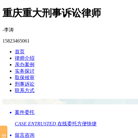
重庆重大刑事诉讼律师
-李涛
15823465061
首页
律师介绍
亲办案例
实务探讨
取保候审
刑事诉讼
联系方式
案件委托
CASE ENTRUSTED
在线委托方便快捷
留言咨询