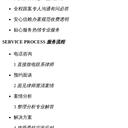
全程跟案
专人沟通有问必答
安心信赖
办案规范收费透明
贴心服务
热情专业服务
SERVICE PROCESS
服务流程
电话咨询
1
直接致电联系律师
预约面谈
2
面见律师厘清案情
案情分析
3
整理分析专业解答
解决方案
4
接受委托定策应对