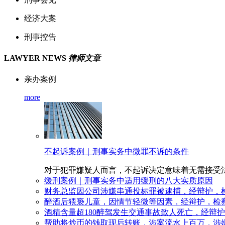
经济大案
刑事控告
LAWYER NEWS
律师文章
亲办案例
more
不起诉案例｜刑事实务中微罪不诉的条件
对于犯罪嫌疑人而言，不起诉决定意味着无需接受法院审判
缓刑案例｜刑事实务中适用缓刑的八大实质原因
财务总监因公司涉嫌串通投标罪被逮捕，经辩护，
醉酒后猥亵儿童，因情节轻微等因素，经辩护，检
酒精含量超180醉驾发生交通事故致人死亡，经辩
帮助将炒币的钱取现后转账，涉案流水上百万，涉