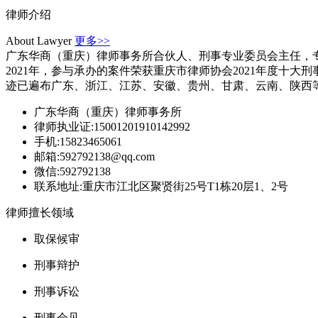
律师介绍
About Lawyer
更多>>
广东华商（重庆）律师事务所合伙人、刑事专业委员会主任，专
2021年，参与承办的案件荣获重庆市律师协会2021年度十
迹已遍布广东、浙江、江苏、安徽、贵州、甘肃、云南、陕西
广东华商（重庆）律师事务所
律师执业证:15001201910142992
手机:15823465061
邮箱:592792138@qq.com
微信:592792138
联系地址:重庆市江北区聚贤街25号T1栋20层1、2号
律师擅长领域
取保候审
刑事辩护
刑事诉讼
刑事会见